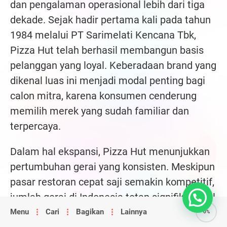
dan pengalaman operasional lebih dari tiga
dekade. Sejak hadir pertama kali pada tahun
1984 melalui PT Sarimelati Kencana Tbk,
Pizza Hut telah berhasil membangun basis
pelanggan yang loyal. Keberadaan brand yang
dikenal luas ini menjadi modal penting bagi
calon mitra, karena konsumen cenderung
memilih merek yang sudah familiar dan
terpercaya.
Dalam hal ekspansi, Pizza Hut menunjukkan
pertumbuhan gerai yang konsisten. Meskipun
pasar restoran cepat saji semakin kompetitif,
jumlah gerai di Indonesia tetap signifikan. Hal
ini membuktikan bahwa perusahaan mampu
Menu
Cari
Bagikan
Lainnya
0%