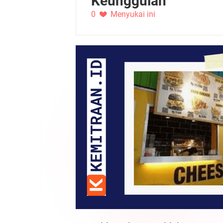
Keunggulan
0
Menyukai ini