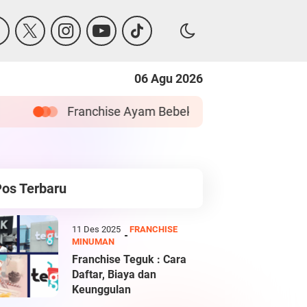
06 Agu 2026
 Pak Boss : Cara Daftar dan Keunggulan
F
Pos Terbaru
11 Des 2025
FRANCHISE
MINUMAN
Franchise Teguk : Cara
Daftar, Biaya dan
Keunggulan