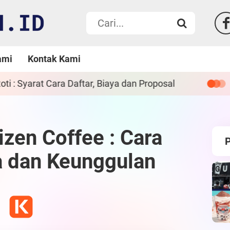
ami
Kontak Kami
oposal
Franchise Ayam Bebek Pak Boss : Ca
izen Coffee : Cara
ya dan Keunggulan