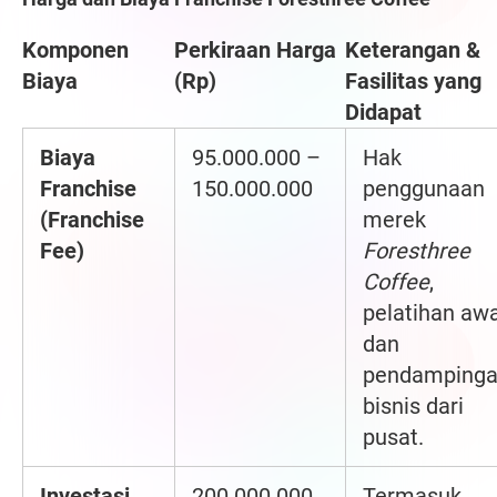
Komponen
Perkiraan Harga
Keterangan &
Biaya
(Rp)
Fasilitas yang
Didapat
Biaya
95.000.000 –
Hak
Franchise
150.000.000
penggunaan
(Franchise
merek
Fee)
Foresthree
Coffee
,
pelatihan awa
dan
pendamping
bisnis dari
pusat.
Investasi
200.000.000
Termasuk