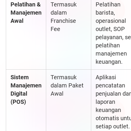
Pelatihan &
Termasuk
Pelatihan
Manajemen
dalam
barista,
Awal
Franchise
operasional
Fee
outlet, SOP
pelayanan, se
pelatihan
manajemen
keuangan.
Sistem
Termasuk
Aplikasi
Manajemen
dalam Paket
pencatatan
Digital
Awal
penjualan da
(POS)
laporan
keuangan
otomatis unt
setiap outlet.