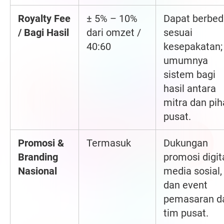
Royalty Fee
± 5% – 10%
Dapat berbed
/ Bagi Hasil
dari omzet /
sesuai
40:60
kesepakatan;
umumnya
sistem bagi
hasil antara
mitra dan pih
pusat.
Promosi &
Termasuk
Dukungan
Branding
promosi digita
Nasional
media sosial,
dan event
pemasaran da
tim pusat.